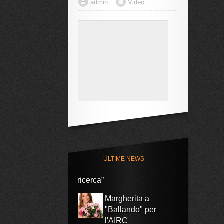
admin
Video
Grave infortunio per
Margherita al rientro
in Coppa del Mondo
Con AUchan e P&G
riparte la campagna
“Tutti possiamo
ULTIME NEWS
partecipare per far vincere la
ricerca”
Margherita a
"Ballando" per
l'AIRC