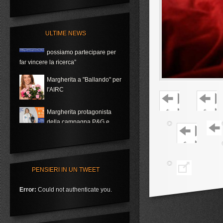
Coppa del Mondo
Con AUchan e P&G riparte
ULTIME NEWS
la campagna “Tutti
possiamo partecipare per
far vincere la ricerca”
Margherita a "Ballando" per
l'AIRC
Margherita protagonista
della campagna P&G e
Auchan per Telethon
Grave infortunio per
Margherita al rientro in
Coppa del Mondo
PENSIERI IN UN TWEET
Con AUchan e P&G riparte
la campagna “Tutti
Error:
Could not authenticate you.
possiamo partecipare per
far vincere la ricerca”