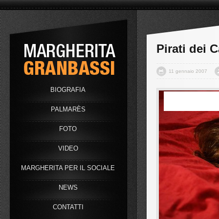
Pirati dei C
11 gennaio 2007
BIOGRAFIA
PALMARÈS
FOTO
VIDEO
MARGHERITA PER IL SOCIALE
NEWS
Grave infortunio per
CONTATTI
Margherita al rientro in