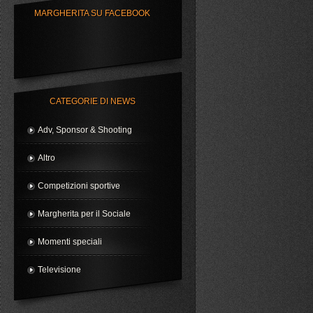
Margherita a "Ballando" per
MARGHERITA SU FACEBOOK
l'AIRC
Margherita protagonista
della campagna P&G e
Auchan per Telethon
CATEGORIE DI NEWS
Adv, Sponsor & Shooting
Altro
Competizioni sportive
Margherita per il Sociale
Momenti speciali
Televisione