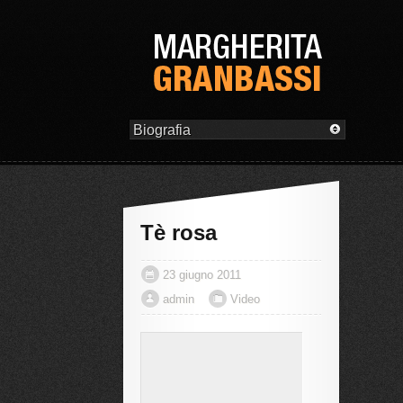
Tè rosa
23 giugno 2011
admin
Video