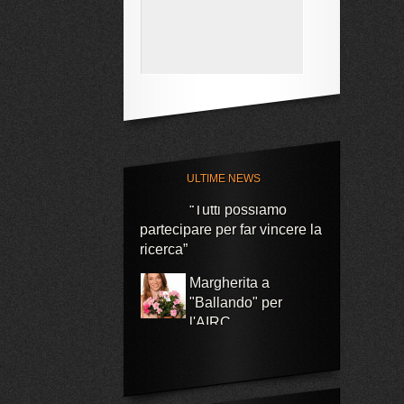
Grave infortunio per
Margherita al rientro
in Coppa del Mondo
Con AUchan e P&G
ULTIME NEWS
riparte la campagna
“Tutti possiamo
partecipare per far vincere la
ricerca”
Margherita a
"Ballando" per
l'AIRC
Margherita
protagonista della
campagna P&G e