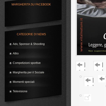
della campagna P&G e
MARGHERITA SU FACEBOOK
Auchan per Telethon
CATEGORIE DI NEWS
Adv, Sponsor & Shooting
Altro
Competizioni sportive
Margherita per il Sociale
Momenti speciali
Televisione