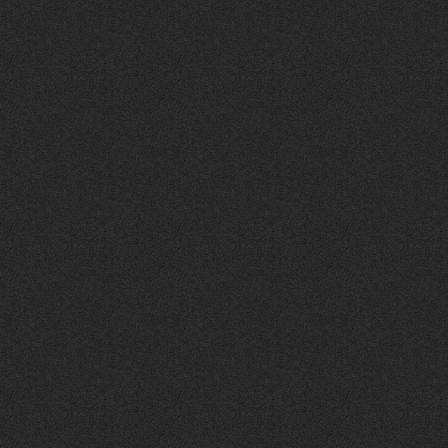
campagna P&G e
Auchan per Telethon
Grave infortunio per
Margherita al rientro
in Coppa del Mondo
Con AUchan e P&G
riparte la campagna
“Tutti possiamo
partecipare per far vincere la
ricerca”
Margherita a
"Ballando" per
l'AIRC
Margherita
protagonista della
campagna P&G e
Auchan per Telethon