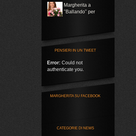
"Ballando" per
l'AIRC
Margherita
protagonista della
campagna P&G e
Auchan per Telethon
PENSIERI IN UN TWEET
Grave infortunio per
Margherita al rientro
Error:
Could not
in Coppa del Mondo
authenticate you.
Con AUchan e P&G
riparte la campagna
“Tutti possiamo
MARGHERITA SU FACEBOOK
partecipare per far vincere la
ricerca”
Margherita a
"Ballando" per
CATEGORIE DI NEWS
l'AIRC