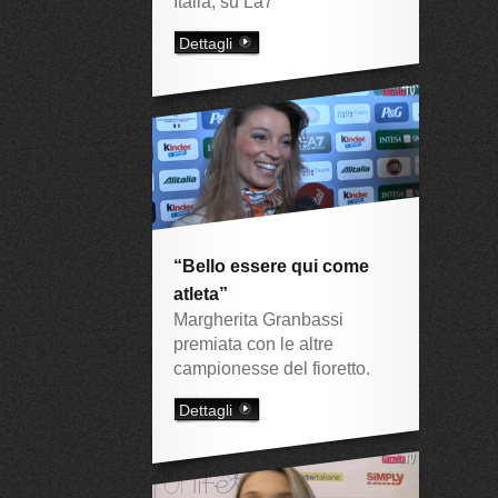
Italia, su La7
Dettagli
“Bello essere qui come
atleta”
Margherita Granbassi
premiata con le altre
campionesse del fioretto.
Dettagli