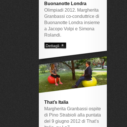
Buonanotte Londra
Olimpiadi 2012. Margherita
Granbassi co-conduttrice di
Buonanotte Londra insieme
a Jacopo Volpi e Simona
Rolandi.
Dettagli
That’s Italia
Margherita Granbassi ospite
di Pino Strabioli alla puntata
del 9 giugno 2012 di That’s