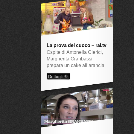
La prova del cuoco – rai.tv
Ospite di Antonella Clerici,
Margherita Granbassi
prepara un cake all’arancia.
Dettagli