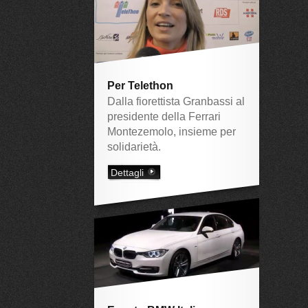
Per Telethon
Dalla fiorettista Granbassi al
presidente della Ferrari
Montezemolo, insieme per
solidarietà.
Dettagli