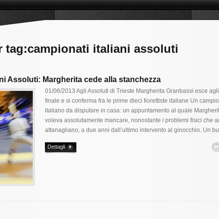
 tag:campionati italiani assoluti
ni Assoluti: Margherita cede alla stanchezza
01/06/2013 Agli Assoluti di Trieste Margherita Granbassi esce agli 
finale e si conferma fra le prime dieci fiorettiste italiane Un campi
italiano da disputare in casa: un appuntamento al quale Margheri
voleva assolutamente mancare, nonostante i problemi fisici che a
attanagliano, a due anni dall’ultimo intervento al ginocchio. Un b
Dettagli